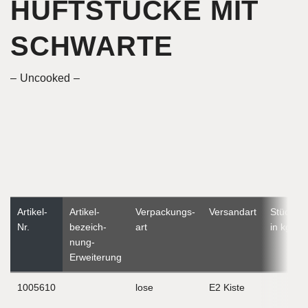
HÜFTSTÜCKE MIT
SCHWARTE
Uncooked
Artikel-
Artikel­
Verpackungs­
Versandart
Stückge
Nr.
bezeich­
art
in kg
nung-
Erweiterung
1005610
lose
E2 Kiste