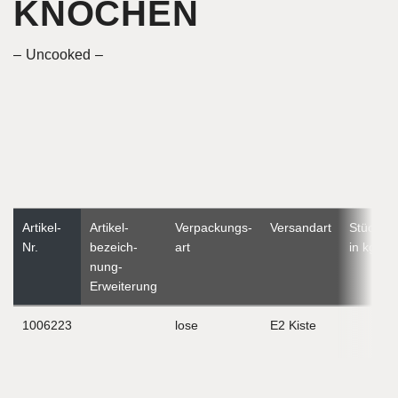
KNOCHEN
Uncooked
Artikel-
Artikel­
Verpackungs­
Versandart
Stückge
Nr.
bezeich­
art
in kg
nung-
Erweiterung
1006223
lose
E2 Kiste