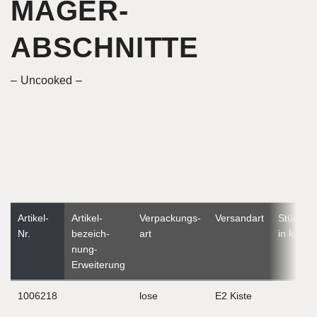
MAGER­
ABSCHNITTE
Uncooked
Artikel-
Artikel­
Verpackungs­
Versandart
Stückge
Nr.
bezeich­
art
in kg
nung-
Erweiterung
1006218
lose
E2 Kiste