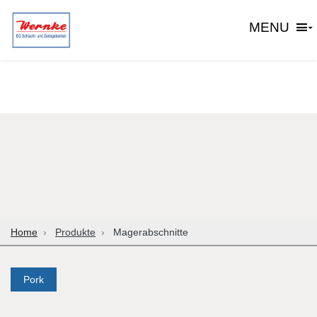
MENU
Home
Produkte
Mager­abschnitte
Pork