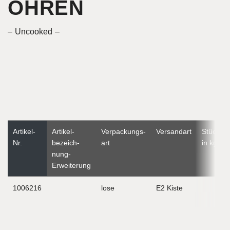
OHREN
Uncooked
Artikel-
Artikel­
Verpackungs­
Versandart
Stückge
Nr.
bezeich­
art
in kg
nung-
Erweiterung
1006216
lose
E2 Kiste