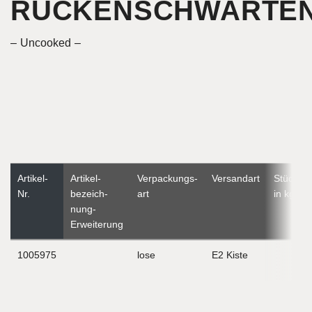
RÜCKENSCHWARTE
Uncooked
Artikel-
Artikel­
Verpackungs­
Versandart
Stückge
Nr.
bezeich­
art
in kg
nung-
Erweiterung
1005975
lose
E2 Kiste