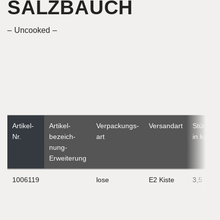
SALZBAUCH
Uncooked
Artikel-
Artikel­
Verpackungs­
Versandart
Stückgew
Nr.
bezeich­
art
in kg
nung-
Erweiterung
1006119
lose
E2 Kiste
3,5