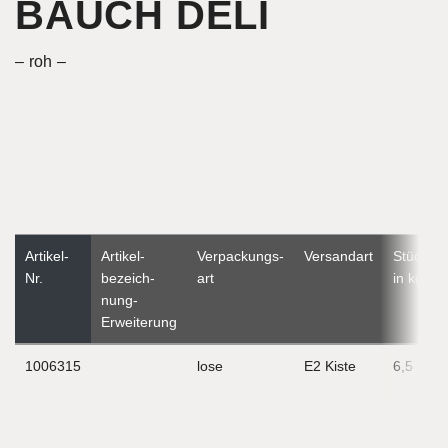
BAUCH DELI
roh
Artikel-
Artikel­
Verpackungs­
Versandart
Stückge
Nr.
bezeich­
art
in kg
nung-
Erweiterung
1006315
lose
E2 Kiste
6,5