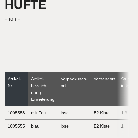
HÜFTE
roh
Artikel-
Artikel­
Verpackungs­
Versandart
Stückge
Nr.
bezeich­
art
in kg
nung-
Erweiterung
1005553
mit Fett
lose
E2 Kiste
1,3
1005555
blau
lose
E2 Kiste
1