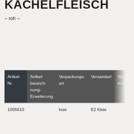
KACHELFLEISCH
roh
Artikel-
Artikel­
Verpackungs­
Versandart
Stückge
Nr.
bezeich­
art
in kg
nung-
Erweiterung
1005610
lose
E2 Kiste